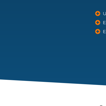
U
E
E