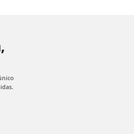
,
único
idas.