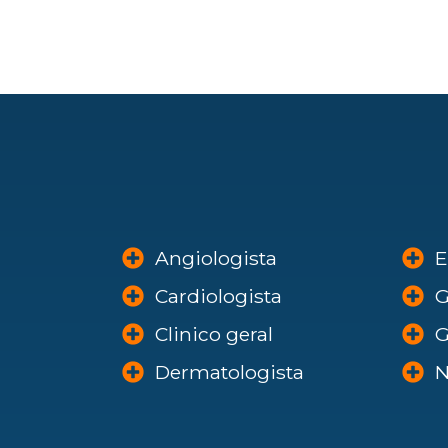
Angiologista
E
Cardiologista
G
Clinico geral
G
Dermatologista
N