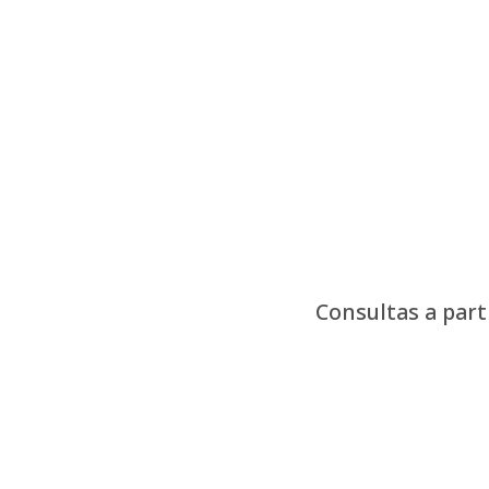
Pular
para
o
conteúdo
Consultas a part